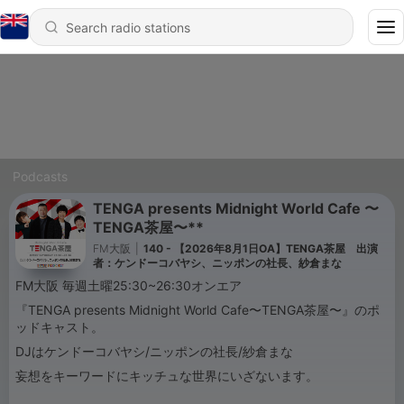
Podcasts
TENGA presents Midnight World Cafe 〜
TENGA茶屋〜**
FM大阪
|
140 - 【2026年8月1日OA】TENGA茶屋 出演
者：ケンドーコバヤシ、ニッポンの社長、紗倉まな
FM大阪 毎週土曜25:30~26:30オンエア
『TENGA presents Midnight World Cafe〜TENGA茶屋〜』のポ
ッドキャスト。
DJはケンドーコバヤシ/ニッポンの社長/紗倉まな
妄想をキーワードにキッチュな世界にいざないます。