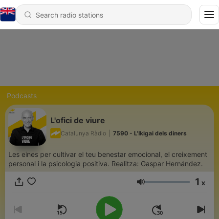
Podcasts
L'ofici de viure
Catalunya Ràdio
|
7590 - L'Ikigai dels diners
Les eines per cultivar el teu benestar emocional, el creixement
personal i la psicologia positiva. Realitza: Gaspar Hernández.
1
x
Volume