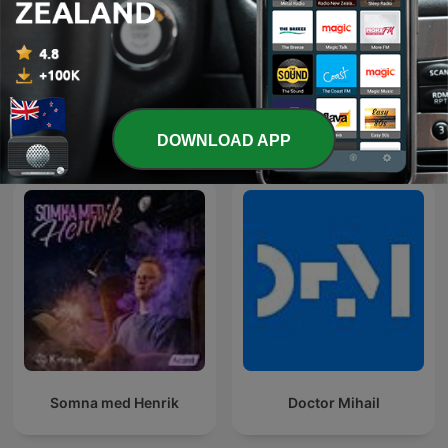
Dr. Balsai Tamás és a
A New Day with Gerry
Perfect Smile Fogászat
Hussey
DOWNLOAD APP
csapatának hivatalos
podcast csatornája
Somna med Henrik
Doctor Mihail