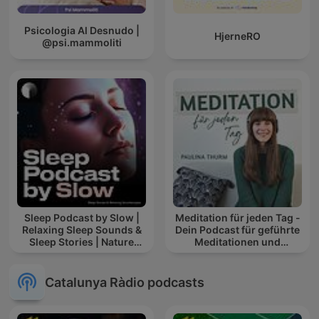
Psicologia Al Desnudo |
HjerneRO
@psi.mammoliti
Sleep Podcast by Slow |
Meditation für jeden Tag -
Relaxing Sleep Sounds &
Dein Podcast für geführte
Sleep Stories | Nature
Meditationen und
Sound For Sleep | ASMR
Entspannung
Catalunya Ràdio podcasts