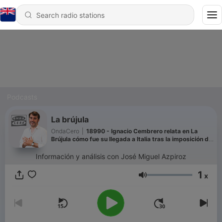
Podcasts
La brújula
OndaCero
|
18990 - Ignacio Cembrero relata en La
Brújula cómo fue su llegada a Italia tras la imposición de
controles: "No sales del avión sin control policial"
Información y análisis con José Miguel Azpiroz
1
x
Volume