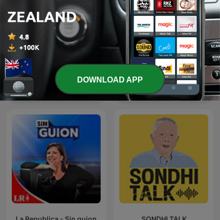
DOWNLOAD APP
The Clement Manyathela
Forklart
Show
La Republica - Sin guion
SONDHI TALK