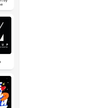
rt by
ne
p