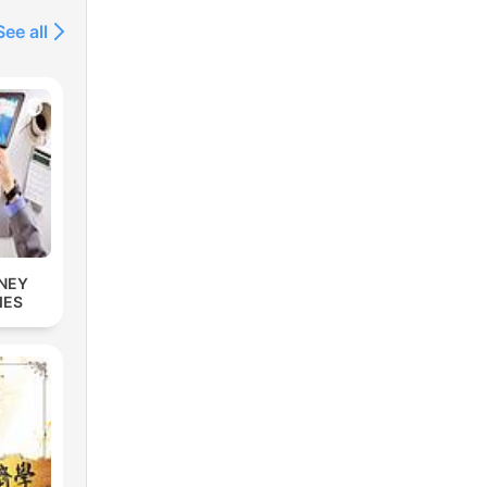
See all
NEY
IES