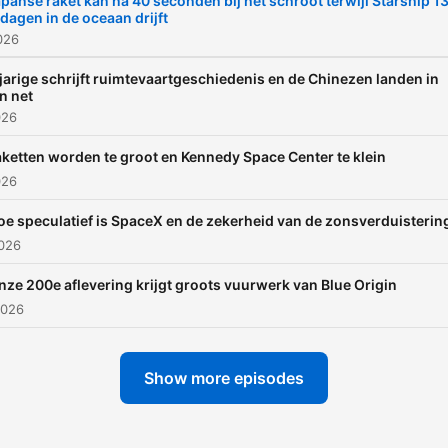
panse raket kan na 40 seconden bij het schroot terwijl Starship 1
 dagen in de oceaan drijft
026
jarige schrijft ruimtevaartgeschiedenis en de Chinezen landen in
n net
026
ketten worden te groot en Kennedy Space Center te klein
026
oe speculatief is SpaceX en de zekerheid van de zonsverduisterin
2026
nze 200e aflevering krijgt groots vuurwerk van Blue Origin
2026
Show more episodes