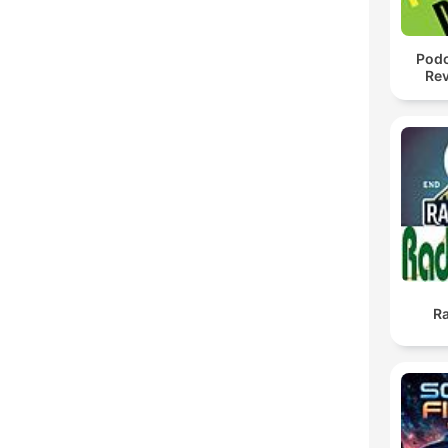
Podc
Rev
R