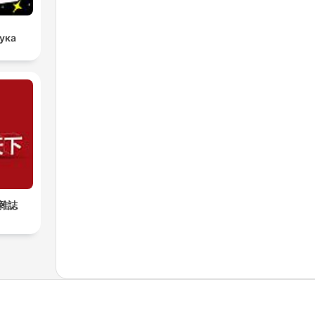
аука
雜誌