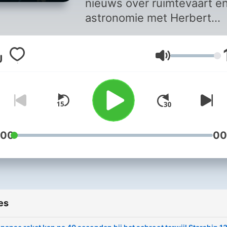
nieuws over ruimtevaart e
astronomie met Herbert
Blankesteijn, Luc van den
Abeelen, Thijs Roes, Erik L
Volume
en Michel van Baal.
:00
00
es