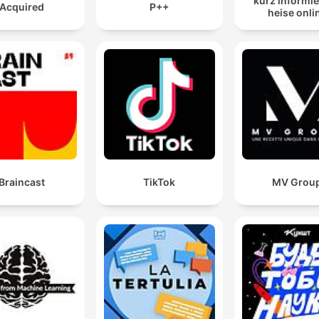
kurz informie
Acquired
P++
heise onli
Braincast
TikTok
MV Grou