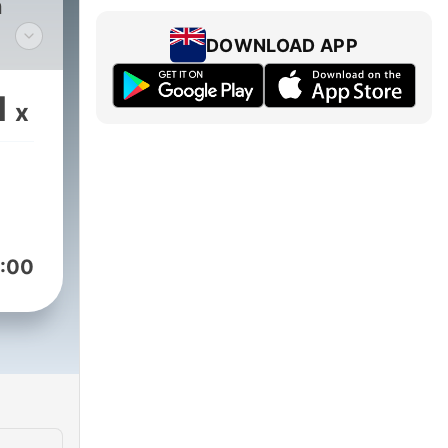
n
DOWNLOAD APP
aan
1
x
:00