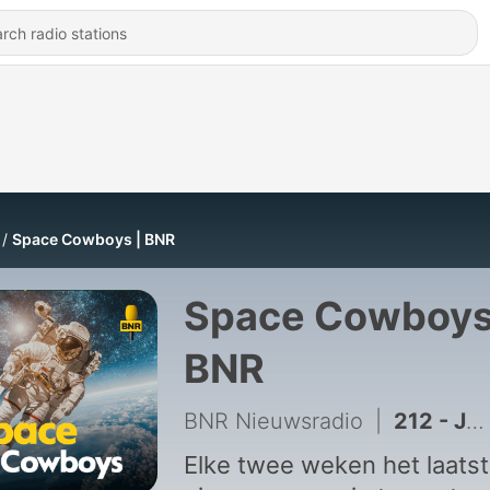
Space Cowboys | BNR
Space Cowboys
BNR
BNR Nieuwsradio
|
212 - Japanse raket kan na 40 seconden bij het schroot terwijl Starship 13 al dagen in de oceaan drijft
Elke twee weken het laats