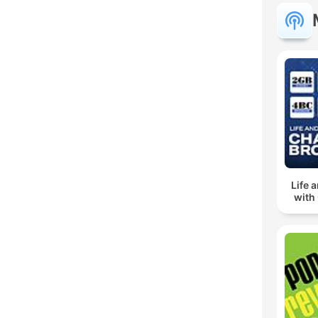
Life 
with