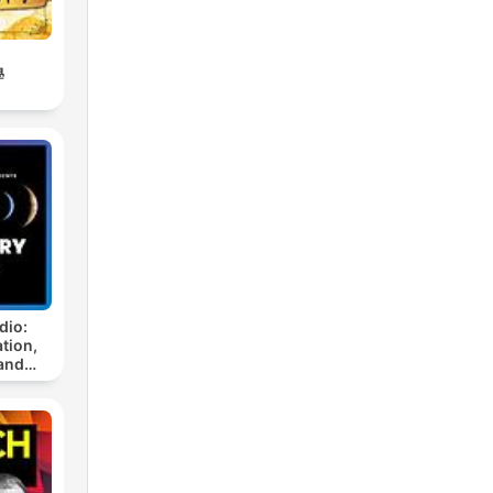
學
dio:
tion,
and