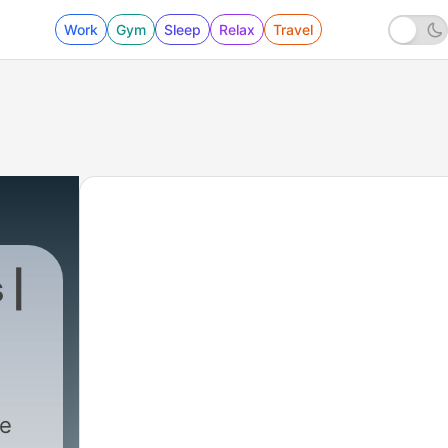
Work
Gym
Sleep
Relax
Travel
 |
te