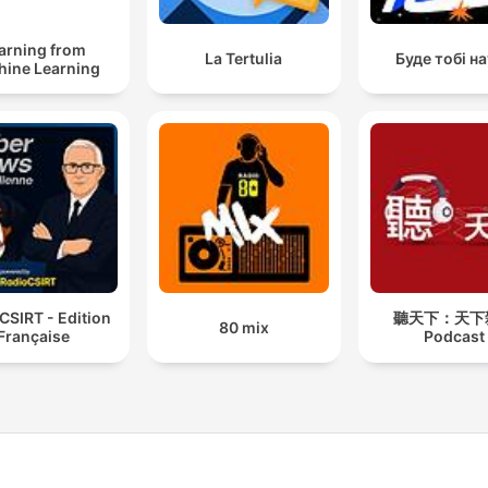
arning from
La Tertulia
Буде тобі н
ine Learning
CSIRT - Edition
聽天下：天下
80 mix
Française
Podcast