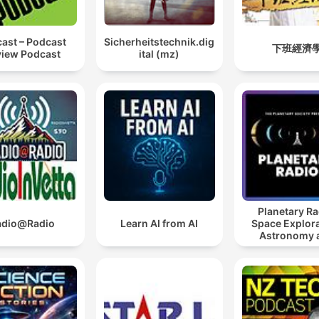
ast – Podcast
Sicherheitstechnik.dig
下班經濟
iew Podcast
ital (mz)
Planetary Ra
adio@Radio
Learn AI from AI
Space Explora
Astronomy 
Science