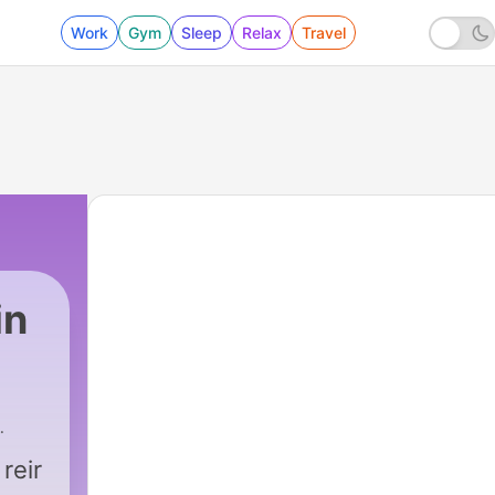
Work
Gym
Sleep
Relax
Travel
in
reir