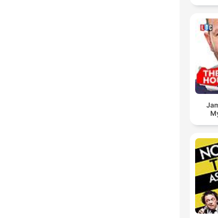
Jam
My