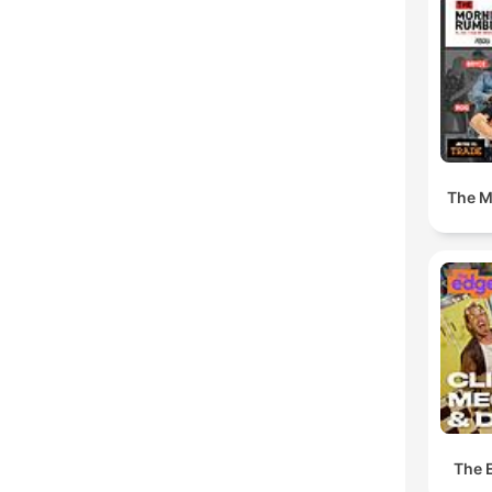
High
The M
The 