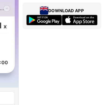
DOWNLOAD APP
w es
1
x
:00