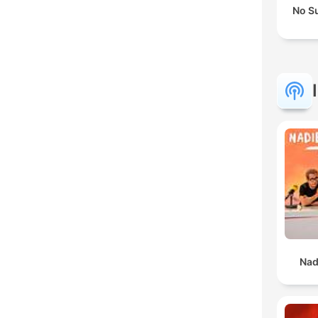
No S
Nad