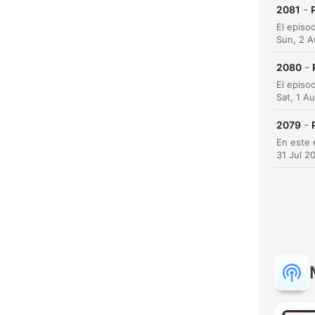
-
2081
Sun, 2 
-
2080
Sat, 1 A
-
2079
31 Jul 2
C