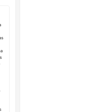
a
as
ma
s
e
.
s