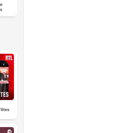
he
es
Têtes