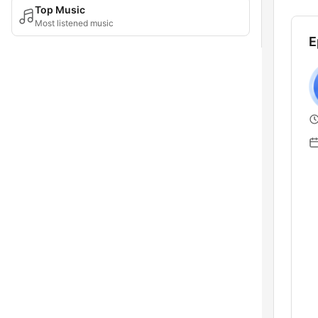
Top Music
Most listened music
E