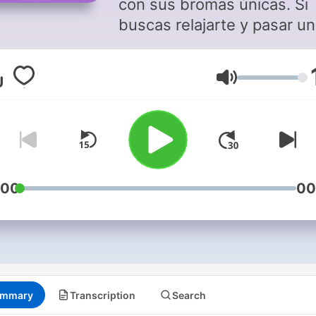
con sus bromas únicas. Si
buscas relajarte y pasar un
rato shihubidubi, este sho
el indicado.
Volume
:00
00
mmary
Transcription
Search