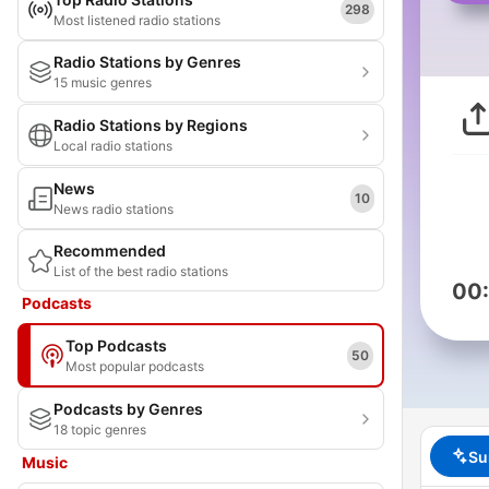
298
Most listened radio stations
Radio Stations by Genres
15 music genres
Radio Stations by Regions
Local radio stations
News
10
News radio stations
Recommended
List of the best radio stations
00
Podcasts
Top Podcasts
50
Most popular podcasts
Podcasts by Genres
18 topic genres
Su
Music