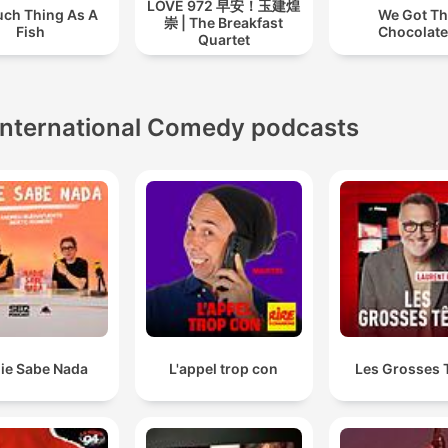
LOVE 972 早安！玉建煌
uch Thing As A
We Got T
崇 | The Breakfast
Fish
Chocolat
Quartet
International Comedy podcasts
ie Sabe Nada
L'appel trop con
Les Grosses 