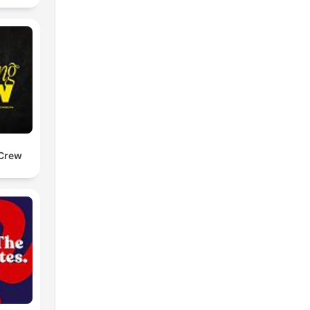
r a
 Crew
tá