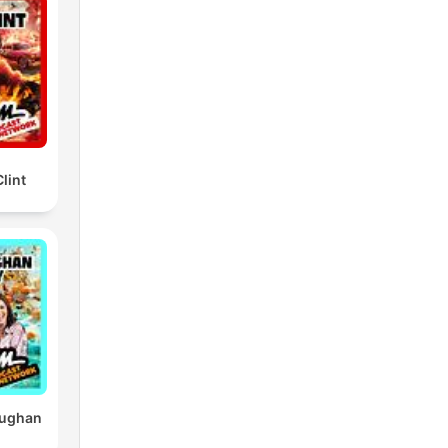
re,
a
lint
í
a
aughan
do