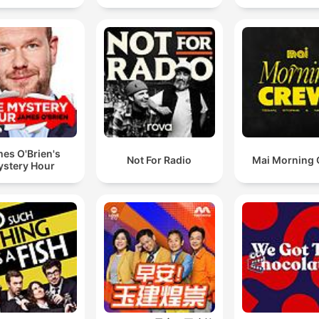
paciente pero creo que tengo que luchar por los
derechos de mi hijo
00:36:37 · La bromista utiliza información falsa para confronta
la pareja actual de Marco sobre su relación.
Y le dije, ay, pues no es tuyo, ni era tuyo, era de tu
papá.
01:03:23 · La protagonista confiesa la verdad sobre la
es O'Brien's
Not For Radio
Mai Morning
paternidad del bebé durante una pelea con Jonathan.
stery Hour
Al parecer creo que le mordió el miembro, incluso es
sangrando.
01:34:34 · El empleado describe la naturaleza del incidente
ocurrido en la habitación del hotel.