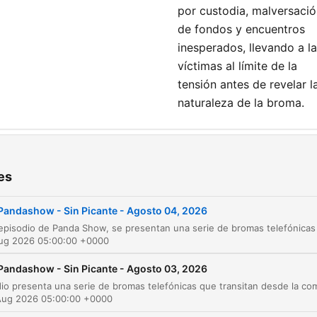
por custodia, malversaci
de fondos y encuentros
inesperados, llevando a l
víctimas al límite de la
tensión antes de revelar l
naturaleza de la broma.
ters
Aviso legal y preparación de la broma del rob
es
00:00:00
Ejecución de la broma: El reclamo del reloj
00:04:05
Pandashow - Sin Picante - Agosto 04, 2026
Revelación de la broma y nueva llamada
00:12:56
Aug 2026 05:00:00 +0000
La broma de la paternidad de Jesús
00:13:52
Pandashow - Sin Picante - Agosto 03, 2026
La broma del encuentro en Guadalajara de Ma
00:28:03
Aug 2026 05:00:00 +0000