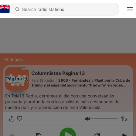
Podcasts
Columnistas Página 13
Tele 13 Radio
|
2900 - Fernández y Plant por la Cuba de
Trump y el auge del movimiento “tradwife” en redes
sociales
En Tele13 Radio, cerramos el día con una conversación
pausada y profunda con los analistas más destacados de
nuestro país y la conducción de Iván Valenzuela.
1
x
Volume