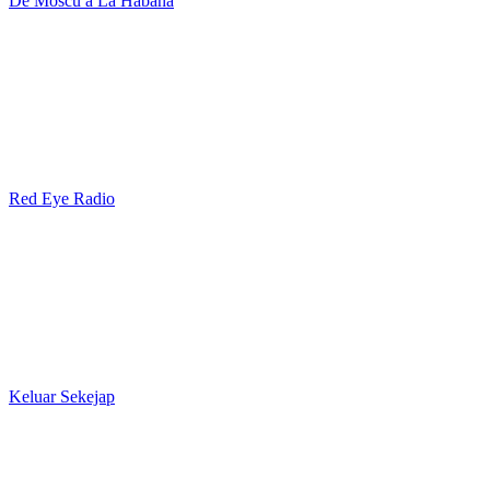
De Moscú a La Habana
Red Eye Radio
Keluar Sekejap