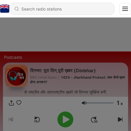
Podcasts
दिनभर: पूरा दिन,पूरी ख़बर (Dinbhar)
BBC Hindi Radio
|
1424 - Jharkhand Protest: कब-कैसे ख़त्म
होगा अनशन?
वो राष्ट्रीय और अंतरराष्ट्रीय ख़बरें जो दिनभर सुर्खियां बनीं.
1
x
Volume