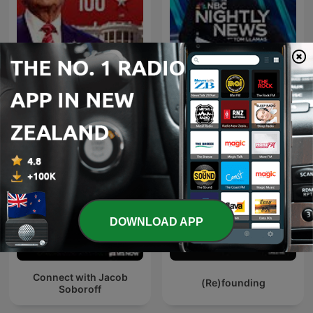
NBC Nightly News with
TRUMP100
Tom Llamas
DOWNLOAD APP
Connect with Jacob
(Re)founding
Soboroff