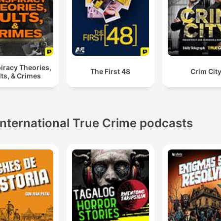
iracy Theories,
The First 48
Crim Cit
ts, & Crimes
International True Crime podcasts