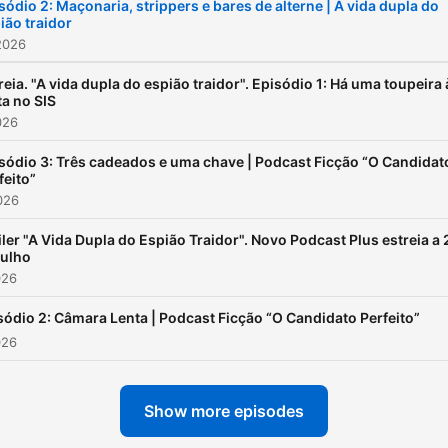
sódio 2: Maçonaria, strippers e bares de alterne | A vida dupla do
ião traidor
2026
reia. "A vida dupla do espião traidor". Episódio 1: Há uma toupeira 
ta no SIS
026
sódio 3: Três cadeados e uma chave | Podcast Ficção “O Candidat
feito”
026
iler "A Vida Dupla do Espião Traidor". Novo Podcast Plus estreia a 
julho
026
sódio 2: Câmara Lenta | Podcast Ficção “O Candidato Perfeito”
026
Show more episodes