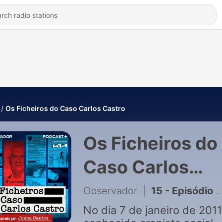
Os Ficheiros do Caso Carlos Castro
Os Ficheiros do
Caso Carlos
Castro
Observador
|
15 - Episódio 2: Maçonaria, strippers e bares de alterne | A vida dupla do espião traidor
No dia 7 de janeiro de 2011