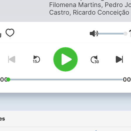
Filomena Martins, Pedro J
Castro, Ricardo Conceição
Sara Antunes de Oliveira.
Volume
:00
00
es