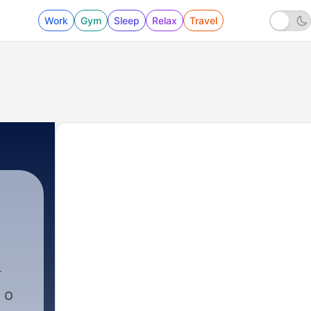
Work
Gym
Sleep
Relax
Travel
 o