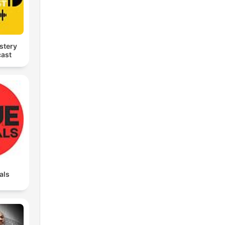
tery
cast
als