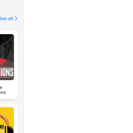
See all
e
ons