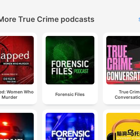
More True Crime podcasts
ed: Women Who
True Crim
Forensic Files
Murder
Conversati