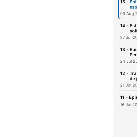
-
15
Epi
esp
03 Aug 
-
14
Est
sol
27 Jul 2
-
13
Epi
Per
24 Jul 2
-
12
Tra
de 
21 Jul 2
-
11
Epi
16 Jul 2