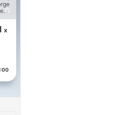
orge
 e
1
x
:00