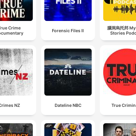
True Crime
腦洞烏托邦 Mys
Forensic Files II
ocumentary
Stories Pod
Crimes NZ
Dateline NBC
True Crimin