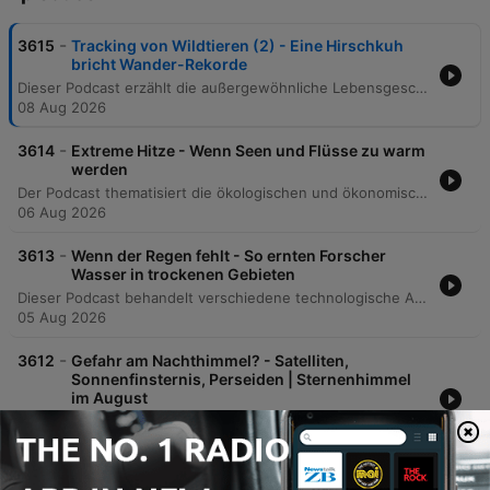
-
3615
Tracking von Wildtieren (2) - Eine Hirschkuh
bricht Wander-Rekorde
Dieser Podcast erzählt die außergewöhnliche Lebensgeschichte von Mule Deer 255, einer Maultierhirschkuh, deren beeindruckende Wanderroute zwischen Idaho und Wyoming durch GPS-Tracking wissenschaftlich dokumentiert wurde. Die Episode beleuchtet die biologische Bedeutung ihrer Migration sowie die massiven Gefahren durch den Klimawandel, Zäune und Autobahnen. Nach Jahren der Beobachtung als bekannte „Celebrity“ der Wildnis endet das Leben von 255 im Frühjahr 2024 durch einen Raubtierangriff. Das Schicksal der Hirschkuh dient als eindringlicher Hinweis auf die Notwendigkeit, lebenswichtige Wanderkorridore und Lebensräume zu schützen.
08 Aug 2026
-
3614
Extreme Hitze - Wenn Seen und Flüsse zu warm
werden
Der Podcast thematisiert die ökologischen und ökonomischen Folgen extremer Hitze und niedriger Wasserstände in deutschen Flüssen und Seen, insbesondere am Bodensee und der Donau. Es wird erläutert, wie steigende Wassertemperaturen den Sauerstoffgehalt senken und das Risiko für Blaualgen sowie das Sterben von Fischarten erhöhen. Zudem werden die Auswirkungen auf die Schifffahrt, die Industrie und die Energieversorgung diskutiert. Dabei werden Maßnahmen wie Gewässerrandstreifen und Beschattung sowie die Problematik erhöhter Schadstoffkonzentrationen bei Niedrigwasser beleuchtet.
06 Aug 2026
-
3613
Wenn der Regen fehlt - So ernten Forscher
Wasser in trockenen Gebieten
Dieser Podcast behandelt verschiedene technologische Ansätze zur Bekämpfung der globalen Wasserknappheit durch die Gewinnung von Wasser aus der Luft. Er beschreibt Methoden wie Nebelkollektoren in Marokko, innovative Tau-kondensierende Folien sowie passive Glasscheiben-Systeme. Zudem werden chemische Lösungen mit schwammartigen Strukturen vorgestellt, die selbst bei extrem niedriger Luftfeuchtigkeit funktionieren. Diese dezentralen Ansätze bieten vielversprechende Möglichkeiten für wasserarme Regionen.
05 Aug 2026
-
3612
Gefahr am Nachthimmel? - Satelliten,
Sonnenfinsternis, Perseiden | Sternenhimmel
im August
In dieser Episode diskutieren Stefan Geier und Franzi Konitzer astronomische Highlights im August, darunter die Perseiden und eine partielle Mondfinsternis. Ein zentrales Thema ist die zunehmende Bedrohung des Nachthimmels durch künstliche Satellitenkonstellationen von Unternehmen wie SpaceX. Zudem beleuchten die Sprecher die Pläne des US-Startups Reflect Orbital, das durch ein Netzwerk aus spiegelartigen Satelliten künstliche Lichtkegel auf der Erde erzeugen möchte. Während solche Projekte Vorteile für Nachtarbeit oder Solarenergie versprechen, werden die massiven negativen Auswirkungen auf die professionelle Astronomie und die Sichtbarkeit des natürlichen Nachthimmels kritisch diskutiert.
03 Aug 2026
-
3611
Tracking von Wildtieren (1) – Storch Hansi