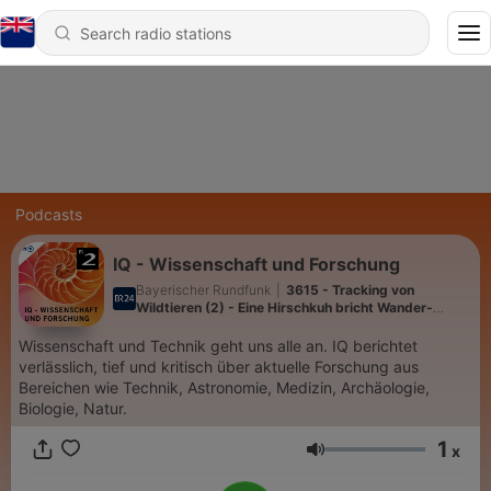
Podcasts
IQ - Wissenschaft und Forschung
Bayerischer Rundfunk
|
3615 - Tracking von
Wildtieren (2) - Eine Hirschkuh bricht Wander-
Rekorde
Wissenschaft und Technik geht uns alle an. IQ berichtet
verlässlich, tief und kritisch über aktuelle Forschung aus
Bereichen wie Technik, Astronomie, Medizin, Archäologie,
Biologie, Natur.
1
x
Volume