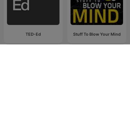
TED-Ed
Stuff To Blow Your Mind
Palabra Plena, con Gabriel
Pogi Podcast
Rolón