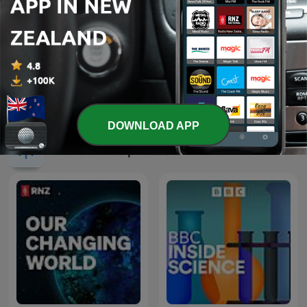
verpasst den Vogelzug
Dieser Podcast erzählt die Geschichte von Hansi, einem jungen Storch aus Brandenburg, der aufgrund seines späten Schlüpfens den Anschluss an seine Artgenossen verliert. Durch moderne Biologger können Forscher seinen irreführenden Flugweg über die Alpen bis nach Bayern verfolgen, wo er eine menschliche Verbindung zu Landwirten in Winhöring aufnahm. Nach seiner Zeit in Bayern folgte Hansis Reise nach Afrika, die jedoch im gefährdeten Gebiet des Sudan endete. Sein Verschwinden wird vermutlich auf Jagd oder Raubtiere zurückgeführt, während sein Beispiel verdeutlicht, wie sich Zugrouten und Verhaltensweisen an veränderte Bedingungen anpassen können.
01 Aug 2026
Show more episodes
DOWNLOAD APP
See all
More Science podcasts