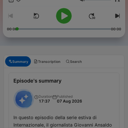
x
internazionale.it/abbonati
Volume
Produzione di Claudio Balboni e Vincenzo De Simone.
Consulenza editoriale Chiara Nielsen. Musiche di Tommaso
Colliva e Raffaele Scogna.
00:00
00:00
Per contattare la redazione scrivi a podcast@internazionale.it
Summary
Transcription
Search
Episode's summary
Duration
Published
17:37
07 Aug 2026
In questo episodio della serie estiva di
Internazionale, il giornalista Giovanni Ansaldo