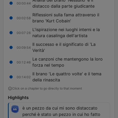
Analisi del brano 'Nessuno' e il
00:00:44
distacco dalla parte giudicante
Riflessioni sulla fama attraverso il
00:02:58
brano 'Kurt Cobain'
L'ispirazione nei luoghi interni e la
00:07:26
natura casalinga dell'artista
Il successo e il significato di 'La
00:09:54
Verità'
Le canzoni che mantengono la loro
00:12:46
forza nel tempo
Il brano 'Le quattro volte' e il tema
00:14:02
della rinascita
Click on a chapter to go directly to that moment
Highlights
è un pezzo da cui mi sono distaccato
perché è stato un pezzo in cui ho fatto