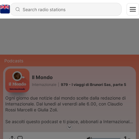
Podcasts
Il Mondo
Internazionale
|
979 - I viaggi di Brunori Sas, parte 5
Ogni giorno due notizie dal mondo scelte dalla redazione di
Internazionale. Dal lunedì al venerdì alle 6.00, con Claudio
Rossi Marcelli e Giulia Zoli.
Se ascolti questo podcast e ti piace, abbonati a Internazionale.
È un modo concreto per sostenerci e per aiutarci a garantire
ogni giorno un’informazione di qualità. Vai su
1