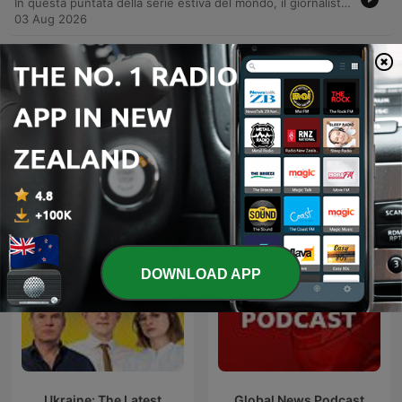
In questa puntata della serie estiva del mondo, il giornalista Giovanni Ansaldo intervista il cantautore Brunori Sas. L'incontro esplora le radici calabresi dell'artista, partendo dai ricordi d'infanzia a Guardia Piemontese e l'influenza che la geografia umana di quel luogo ha avuto sulla sua visione del mondo. La conversazione approfondisce l'evoluzione della scrittura musicale di Brunori Sas, dal primo approccio con la chitarra classica alla scoperta del rock, fino all'adozione del dialetto cosentino nel suo ultimo lavoro. L'intervista analizza il passaggio artistico dall'imitazione di modelli internazionali alla valorizzazione dell'identità locale e dell'autenticità narrativa.
03 Aug 2026
Show more episodes
See all
More News podcasts
DOWNLOAD APP
Ukraine: The Latest
Global News Podcast