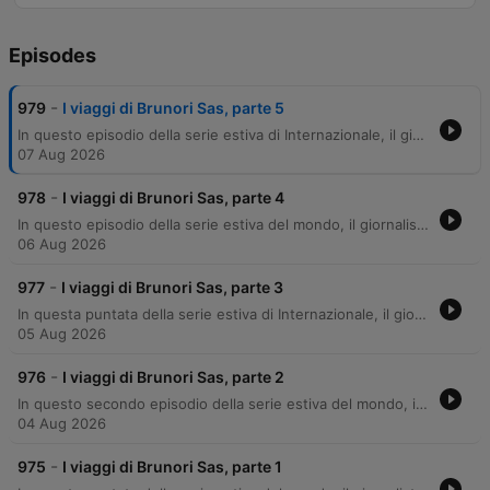
Episodes
-
979
I viaggi di Brunori Sas, parte 5
In questo episodio della serie estiva di Internazionale, il giornalista Giovanni Ansaldo intervista il cantautore Brunori Sas. La conversazione esplora gli aspetti più introspettivi della sua musica, analizzando brani significativi come 'Nessuno', 'Kurt Cobain' e 'La Verità'. L'intervista approfondisce il rapporto dell'artista con la fama, la gestione della propria parte critica e l'ispirazione che deriva sia dai luoghi interni che da quelli esterni. Brunori Sas riflette inoltre sulla ciclicità della vita e sul tema della rinascita, citando influenze cinematografiche e personali.
07 Aug 2026
-
978
I viaggi di Brunori Sas, parte 4
In questo episodio della serie estiva del mondo, il giornalista Giovanni Ansaldo intervista il cantautore Brunori Sas. La conversazione esplora profondamente il tema delle relazioni e dell'identità, partendo dal legame con la famiglia e l'influenza del vissuto personale nella scrittura dei testi. L'artista riflette sull'uso della biografia come strumento narrativo, citando influenze fondamentali come Giorgio Gaber e Lucio Dalla. Il dialogo tocca momenti cruciali della carriera di Brunori Sas, dal rapporto con il padre alla paternità, fino all'analisi della capacità di Dalla di raccontare l'agrodolce della condizione umana. Un approfondimento sulla scrittura che cerca di bilanciare l'intimità del vissuto personale con la necessità di un racconto universale e funzionale.
06 Aug 2026
-
977
I viaggi di Brunori Sas, parte 3
In questa puntata della serie estiva di Internazionale, il giornalista Giovanni Ansaldo intervista il cantautore Brunori Sas. L'episodio esplora il legame profondo tra l'artista e i suoi anni formativi in Toscana, tra Siena e Firenze, analizzando come l'esperienza universitaria e il senso di estraneità vissuto come meridionale abbiano influenzato la sua identità e la sua scrittura. Brunori Sas riflette inoltre sul processo creativo, sul distacco necessario per comporre canzoni poetiche e sulle esperienze vissute durante i tour, confrontando la crudezza dei primi concerti con la professionalizzazione dell'industria musicale odierna.
05 Aug 2026
-
976
I viaggi di Brunori Sas, parte 2
In questo secondo episodio della serie estiva del mondo, il giornalista Giovanni Ansaldo intervista il cantautore Brunori Sas. La conversazione esplora le radici musicali dell'artista, partendo dall'ispirazione per il brano Rosa e dal legame con la realtà calabrese e l'esperienza imprenditoriale della sua famiglia. L'intervista approfondisce il processo creativo di Sas, analizzando l'influenza di figure come Rino Gaetano e la sua iniziale mancanza di riferimenti nel mondo dei cantautori. Il dialogo si sposta poi su temi sociali e geografici, confrontando la vita nelle grandi metropoli con quella nelle province, riflettendo sul turismo di massa, sulla perdita dell'identità urbana e sulla scelta consapevole di vivere in un contesto periferico.
04 Aug 2026
-
975
I viaggi di Brunori Sas, parte 1