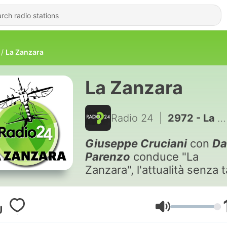
La Zanzara
La Zanzara
Radio 24
|
2972 - La Zanzara del 24 luglio 2026
Giuseppe Cruciani
con
Da
Parenzo
conduce "La
Zanzara", l'attualità senza 
senza censure, senza tagli 
vostre opinioni. Una zona
franca per gli ascoltatori, u
Volume
spazio nemico della banalit