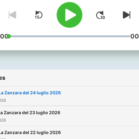
del politicamente corretto,
l'arena dove il primo
comandamento è parlare
chiaro.
:00
00
es
La Zanzara del 24 luglio 2026
026
a Zanzara del 23 luglio 2026
026
La Zanzara del 22 luglio 2026