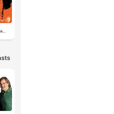
k...
asts