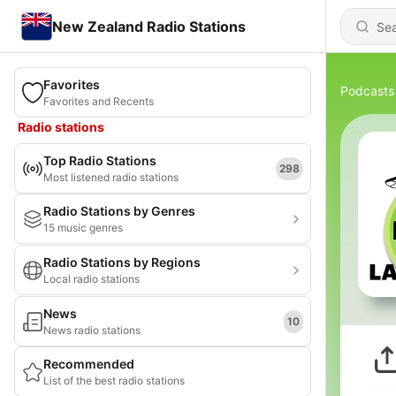
New Zealand Radio Stations
Favorites
Podcasts
Favorites and Recents
Radio stations
Top Radio Stations
298
Most listened radio stations
Radio Stations by Genres
15 music genres
Radio Stations by Regions
Local radio stations
News
10
News radio stations
Recommended
List of the best radio stations