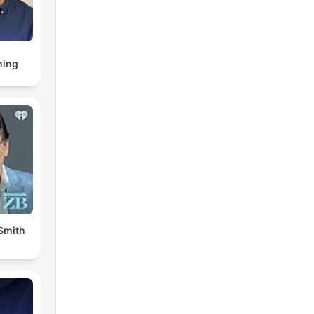
ning
Smith