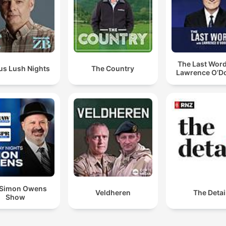
The Last Word
us Lush Nights
The Country
Lawrence O’Do
 Simon Owens
Veldheren
The Detai
Show