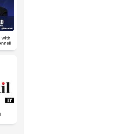
 with
nnell
l