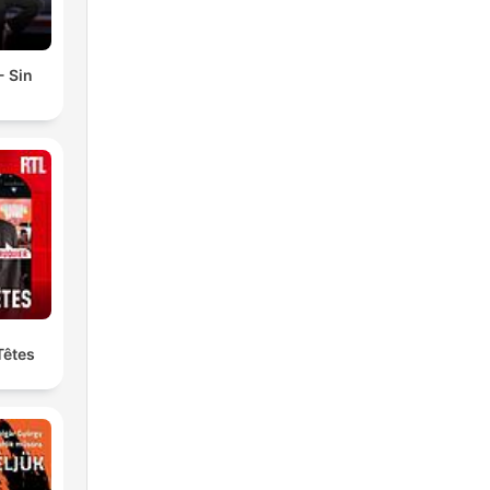
- Sin
Têtes