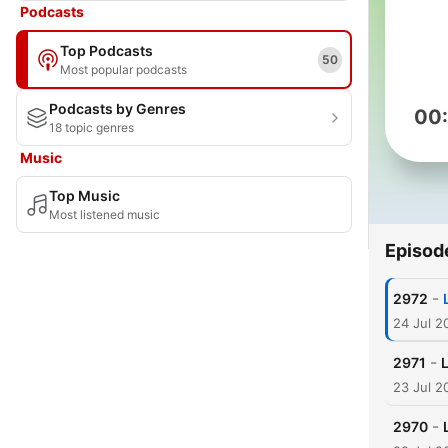
Podcasts
Top Podcasts
50
Most popular podcasts
Podcasts by Genres
00
18 topic genres
Music
Top Music
Most listened music
Episod
-
2972
24 Jul 2
-
2971
L
23 Jul 2
-
2970