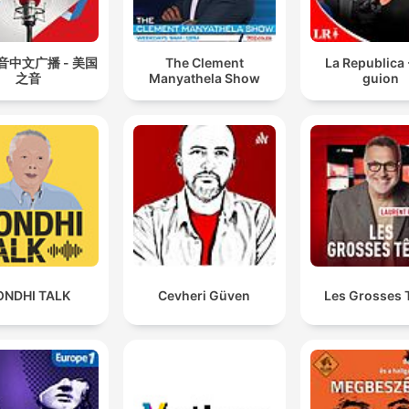
音中文广播 - 美国
The Clement
La Republica 
之音
Manyathela Show
guion
ONDHI TALK
Cevheri Güven
Les Grosses 