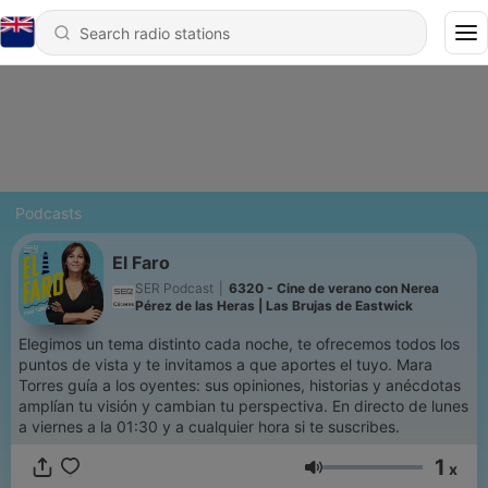
Podcasts
El Faro
SER Podcast
|
6320 - Cine de verano con Nerea
Pérez de las Heras | Las Brujas de Eastwick
Elegimos un tema distinto cada noche, te ofrecemos todos los
puntos de vista y te invitamos a que aportes el tuyo. Mara
Torres guía a los oyentes: sus opiniones, historias y anécdotas
amplían tu visión y cambian tu perspectiva. En directo de lunes
a viernes a la 01:30 y a cualquier hora si te suscribes.
1
x
Volume