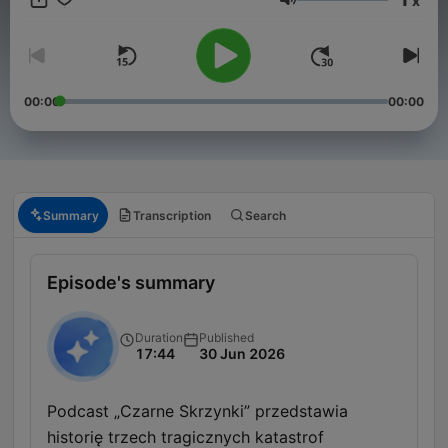
x
Volume
00:00
00:00
Summary
Transcription
Search
Episode's summary
Duration
Published
17:44
30 Jun 2026
Podcast „Czarne Skrzynki” przedstawia
historię trzech tragicznych katastrof