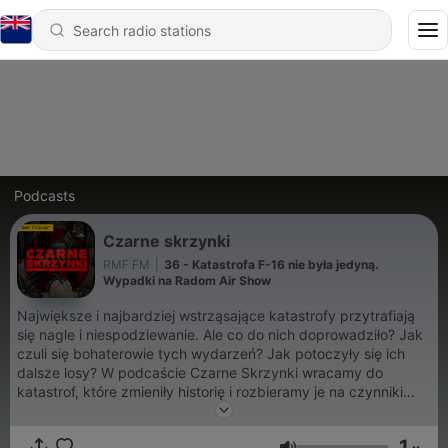
Podcasts
Czarne skrzynki
RMF FM
|
36 - Katastrofa F-16 nie była jedyną.
Wypadki na Radom Air Show
Największe i najbardziej wstrząsające katastrofy przytrafiają
się nagle i niespodziewanie. Ale co do nich doprowadziło? Jak
czuli się bohaterowie tych wydarzeń? Jak potoczyły się ich
dalsze losy? W podcaście Czarne Skrzynki wracamy do
katastrof, które zmieniły historię i rozbieramy je na czynniki
pierwsze. Podcast powstał na podstawie cyklu "Kod:
Katastrof" wyprodukowanego przez Bauer Media.
1