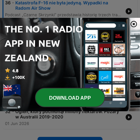
-
36
Katastrofa F-16 nie była jedyną. Wypadki na
Radom Air Show
Podcast „Czarne Skrzynki” przedstawia historię trzech tragicznych katastrof lotniczych, które miały miejsce podczas pokazów lotniczych Radom Airshow. Narracja prowadzi słuchacza przez wydarzenia z lat 2007, 2009 oraz 2025, analizując okoliczności wypadków, w których zginęli piloci oraz skutki tych tragedii dla bezpieczeństwa lotnictwa. Autor przybliża szczegóły zderzenia samolotów grupy Żelazny, upadku białoruskiego Su-27 oraz najnowszego wypadku myśliwca F-16 podczas treningu. Odcinek porusza kwestie błędów ludzkich, usterek technicznych oraz debaty publicznej dotyczącej ryzyka związanłego z organizacją tak widowiskowych, ale niebezpiecznych wydarzeń.
30 Jun 2026
-
35
Dzień, w którym zatrzymało się londyńskie metro.
Kulisy ataków 7/7
Odcinek podcastu Czarne Skrzynki przedstawia przebieg tragicznych wydarzeń z 7 lipca 2005 roku, kiedy to skoordynowane ataki terrorystyczne uderzyły w londyńskie metro i autobus. Narracja śledzi losy zamachowców, którzy zdetonowali ładunki w wagonach linii Circle, Piccadilly oraz Northern, a także w autobusie linii 30, powodując śmierć 52 osób i setki rannych. Dokumentacja obejmuje zarówno momenty kulminacyjne eksplozji, jak i późniejsze śledztwo, które ujawniło tożsamość sprawców oraz ich motywacje polityczne związane z obecnością wojsk brytyjskich w Iraku i Afganistanie. Historia ukazuje również osobiste dramaty ocalałych, takich jak Jackie Putnam i Louise Barry, oraz trwałą zmianę w brytyjskiej strategii bezpieczeństwa i poczuciu stabilności stolicy Wielkiej Brytanii.
22 Jun 2026
-
34
Koszmar pod sceną. Tragedia na koncercie
Travisa Scotta
16 Jun 2026
-
33
Tragiczny wypadek nie przerwał wyścigu. Le
Mans 1955
DOWNLOAD APP
08 Jun 2026
-
32
Ogień, który pochłonął miliony hektarów. Pożary
w Australii 2019-2020
01 Jun 2026