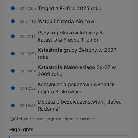
Tragedia F-16 w 2025 roku
00:00:00
Wstęp i historia Airshow
00:01:10
Ryzyko pokazów lotniczych i
00:02:17
katastrofa Frecce Tricolori
Katastrofa grupy Żelazny w 2007
00:02:50
roku
Katastrofa białoruskiego Su-27 w
00:08:04
2009 roku
Kontynuacja pokazów i wypadek
00:12:52
majora Krakowiana
Debata o bezpieczeństwie i „klątwa
00:16:43
Radomia”
Click on a chapter to go directly to that moment
Highlights