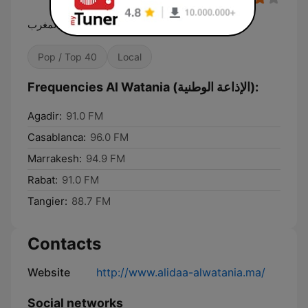
صوت المغرب
Pop / Top 40
Local
Frequencies Al Watania (الإذاعة الوطنية):
Agadir:
91.0 FM
Casablanca:
96.0 FM
Marrakesh:
94.9 FM
Rabat:
91.0 FM
Tangier:
88.7 FM
Contacts
Website
http://www.alidaa-alwatania.ma/
Social networks