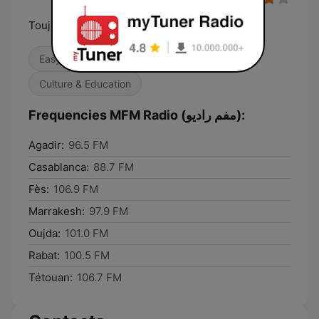
Toujours au sommet ديما فالقمة
Easy Listening
Adult Contemporary
Culture & Education
Frequencies MFM Radio (مفم راديو):
Agadir:
96.5 FM
Casablanca:
88.7 FM
Fès:
106.9 FM
Marrakesh:
97.9 FM
Oujda:
101.0 FM
Rabat:
100.5 FM
Tétouan:
106.7 FM