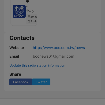
中
廣
新
中廣新聞網NewsRadio - Episode 4438
聞
29 Jan 2026
網
3 min
Contacts
Website
http://www.bcc.com.tw/news
Email
bccnews01@gmail.com
Update this radio station information
Share
Facebook
Twitter