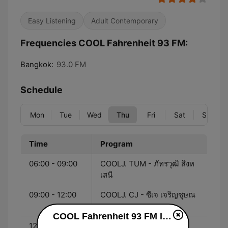
Easy Listening
Adult Contemporary
Frequencies COOL Fahrenheit 93 FM:
Bangkok:
93.0 FM
Schedule
Mon
Tue
Wed
Thu
Fri
Sat
Sun
Time
Program
06:00 - 09:00
COOLJ. TUM - ภัทรวุฒิ สิงห
เสนี
09:00 - 12:00
COOLJ. CJ - ซีเจ เจริญชุษณ
ะ
COOL Fahrenheit 93 FM live
12:30 - 15:00
COOLJ. KWAN - วรงค์พร