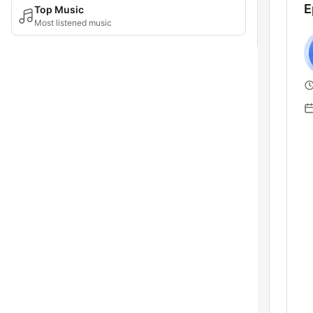
E
Top Music
Most listened music