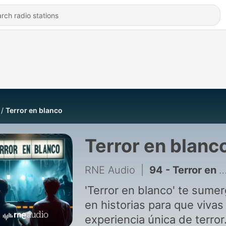
Terror en blanco
Terror en blanc
RNE Audio
|
94 - Terror en blanco - El lado oscuro de las apariciones marianas
'Terror en blanco' te sume
en historias para que vivas
experiencia única de terror