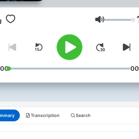
Esa sensación que va más a
del miedo y que te paraliza
ante algo que puede ser
Volume
imaginario o real.
:00
00
mmary
Transcription
Search