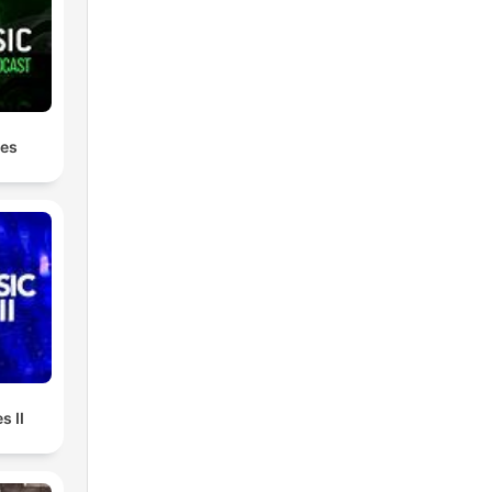
les
s
re
s II
o,