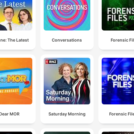
Garabandal.
Entonces, cuando la ciencia dice una curación
inexplicada, y bueno, la religión dice milagro.
00:41:11 · El doctor establece la distinción terminológica entre
ne: The Latest
Conversations
Forensic Fi
cómo la ciencia y la religión interpretan las sanaciones que no
tienen una explicación médica clara.
Hay una cuestión que es ineludible, ¿cómo hacer que
una persona o la mente de una persona cree que se
está curando? Y hay un elemento que todos conocéi
en el ámbito médico que es el efecto placebo.
00:43:31 · El entrevistado introduce el concepto del efecto
placebo como un factor clave en la influencia de la mente sob
la recuperación física.
Dear MOR
Saturday Morning
Forensic File
La realidad es que un tumor que lo tenemos tipificad