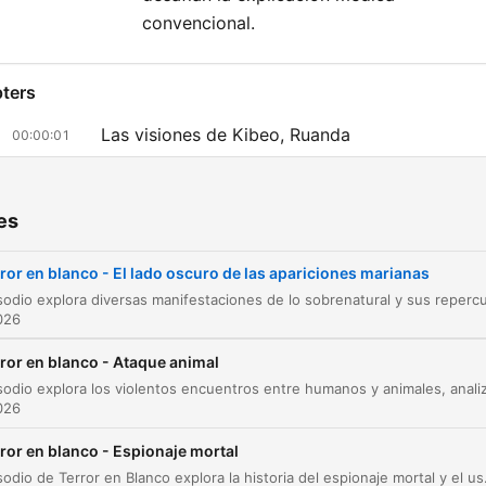
convencional.
ters
Las visiones de Kibeo, Ruanda
00:00:01
Teofanías y divinidades antiguas
00:05:47
es
El enigma de Garabandal
00:14:25
Sucesos en Garabandal y la muerte del padre
ror en blanco - El lado oscuro de las apariciones marianas
00:18:35
Andreu
026
Las apariciones de Lourdes
00:27:04
ror en blanco - Ataque animal
El culto de Ceredonia en Uganda
00:31:42
026
El culto de Ceredonia y la tragedia en Kanung
00:36:23
ror en blanco - Espionaje mortal
Entrevista con el Dr. Miguel Ángel Pertierra:
Este episodio de Terror en Blanco explora la historia del espionaje mortal y el uso de métodos letales, desde el asesin
00:39:22