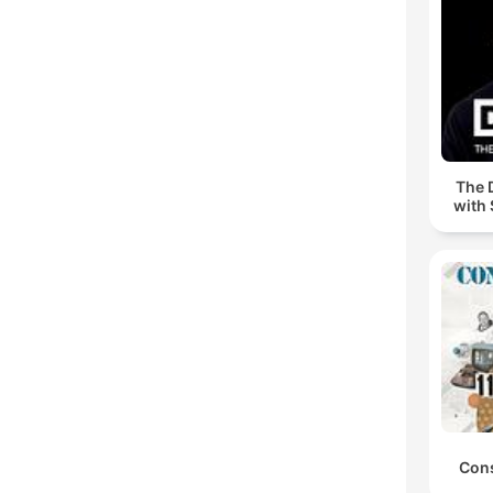
The 
with 
Cons