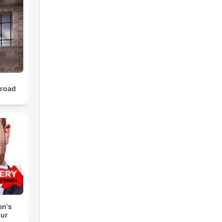
ha
broad
en's
our