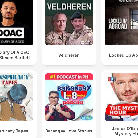
que lo tenemos consolidado, que se ha comido el
hueso, que ha destruido el hueso, ha desaparecido y 
recompuesto totalmente la cadera. ¿Eso cómo se
explica? Yo no lo sé.
00:53:25 · Se plantea la imposibilidad científica de explicar la
desaparición del tumor y la reconstrucción ósea.
Diary Of A CEO
Veldheren
Locked Up A
Steven Bartlett
James O'Bri
piracy Tapes
Barangay Love Stories
Mystery H