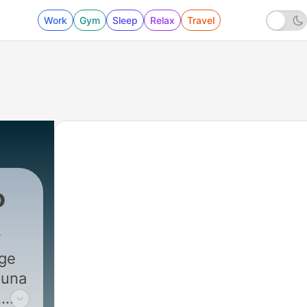
Work
Gym
Sleep
Relax
Travel
o
rge
 una
.