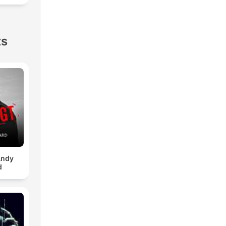
ts
Andy
d