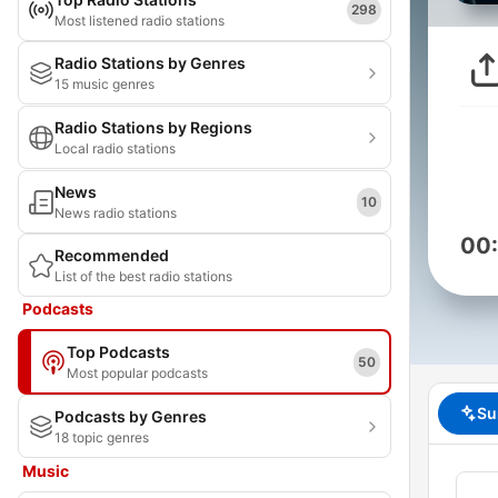
298
Most listened radio stations
Radio Stations by Genres
15 music genres
Radio Stations by Regions
Local radio stations
News
10
News radio stations
00
Recommended
List of the best radio stations
Podcasts
Top Podcasts
50
Most popular podcasts
Su
Podcasts by Genres
18 topic genres
Music