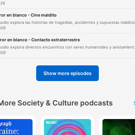
Milagros Médicos
026
Despedida de Miguel Ángel Partierra
00:53:42
ror en blanco - Cine maldito
Cierre de temporada y conclusiones
00:54:33
026
lick on a chapter to go directly to that moment
ror en blanco - Contacto extraterrestre
lights
Este episodio explora diversos encuentros con seres humanoides y avistamientos OVNI, desde el aterrador relato de Kelly Cahill en Australia hasta i
026
Hija, estoy triste. Y lo que me aflige es es que he
enviado un mensaje y no lo habéis acogido como yo
Show more episodes
deseaba.
00:01:55 · Una de las estudiantes en Ruanda relata el mensaj
recibido durante una visión.
More Society & Culture podcasts
Soy el hombre más feliz sobre la faz de la Tierra. He
visto a nuestra madre en el cielo.
00:22:04 · Estas son las últimas palabras atribuidas al padre
Andreu antes de su fallecimiento tras su experiencia en