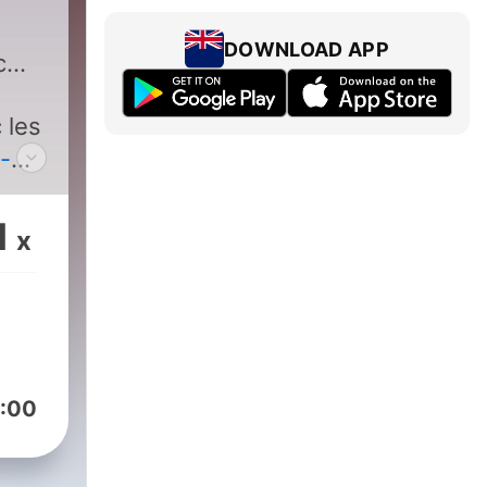
DOWNLOAD APP
c
 les
-
ts et
1
x
ns
 des
que
:00