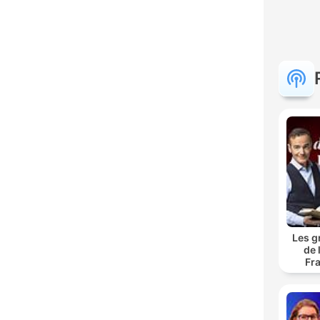
Les g
de 
Fr