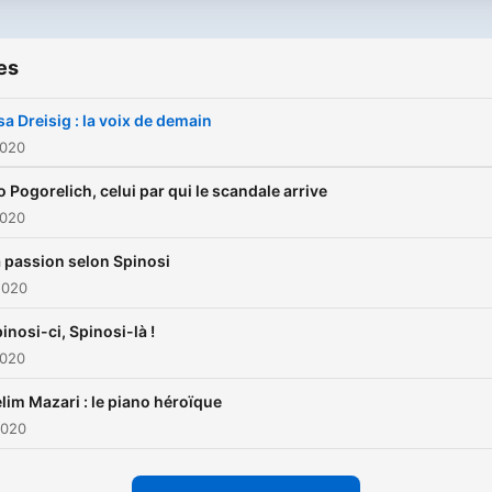
Passion Classique, n'hésit
pas à vous abonner.
es
sa Dreisig : la voix de demain
2020
o Pogorelich, celui par qui le scandale arrive
2020
 passion selon Spinosi
2020
inosi-ci, Spinosi-là !
2020
lim Mazari : le piano héroïque
2020