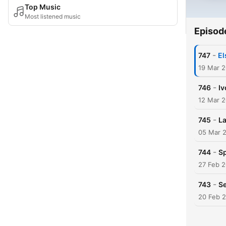
Top Music
Most listened music
Episod
-
747
El
19 Mar 
-
746
Iv
12 Mar 
-
745
La
05 Mar 
-
744
Sp
27 Feb 
-
743
Se
20 Feb 