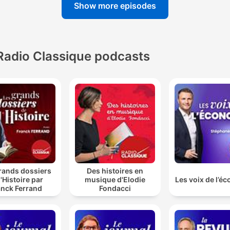
Show more episodes
Radio Classique podcasts
rands dossiers
Des histoires en
l'Histoire par
musique d'Elodie
Les voix de l’é
anck Ferrand
Fondacci