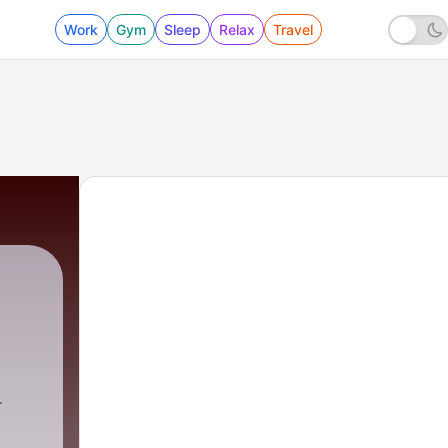
Work
Gym
Sleep
Relax
Travel