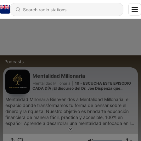
Podcasts
Mentalidad Millonaria
Mentalidad Millonaria
|
19 - ESCUCHA ESTE EPISODIO
CADA DÍA ¡El discurso del Dr. Joe Dispenza que
cambiará su vida!
Mentalidad Millonaria Bienvenidos a Mentalidad Millonaria, el
espacio donde transformamos tu forma de pensar sobre el
dinero y la riqueza. Nuestro objetivo es brindarte educación
financiera de manera fácil, práctica y accesible, 100% en
español. Aprende a desarrollar una mentalidad enfocada en la
generación de riqueza, mejora tu inteligencia financiera y toma
decisiones económicas que transformen tu vida personal y
1