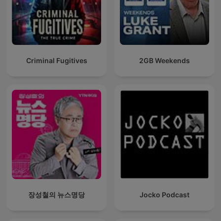
Criminal Fugitives
2GB Weekends
장성철의 뉴스명당
Jocko Podcast