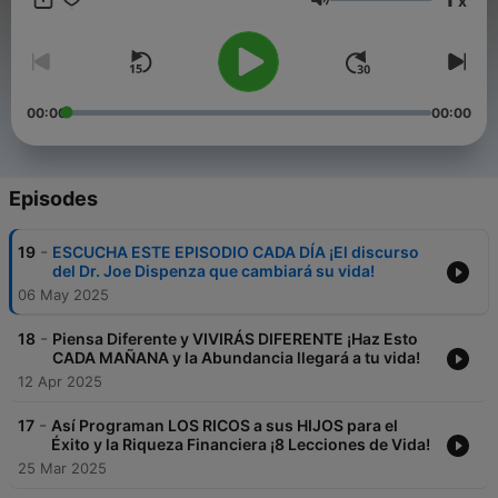
x
profesional. En cada episodio y video, te acercamos
Volume
herramientas, claves y estrategias para construir un futuro
financiero sólido. ¿Tienes preguntas o dudas? Estamos aquí
para ayudarte. Contáctanos a través de nuestro correo para
consultas empresariales.
mentalidadmillonariapodcast@gmail.com Suscríbete y únete a
00:00
00:00
nuestra comunidad de creadores de riqueza. ¡El primer paso
hacia tu libertad financiera comienza aquí! educación
financiera, finanzas personales, inversión inteligente, libertad
financiera, gestión del dinero, ahorro efectivo, mentalidad
Episodes
millonaria, generación de riqueza, inteligencia financiera,
emprendimiento exitoso, planificación financiera, ingresos
-
19
ESCUCHA ESTE EPISODIO CADA DÍA ¡El discurso
pasivos, desarrollo financiero, finanzas para principiantes,
del Dr. Joe Dispenza que cambiará su vida!
consejos financieros, finanzas en español, finanzas para
06 May 2025
jóvenes, finanzas para emprendedores, finanzas para mujeres,
finanzas para familias
-
18
Piensa Diferente y VIVIRÁS DIFERENTE ¡Haz Esto
CADA MAÑANA y la Abundancia llegará a tu vida!
12 Apr 2025
-
17
Así Programan LOS RICOS a sus HIJOS para el
Éxito y la Riqueza Financiera ¡8 Lecciones de Vida!
25 Mar 2025