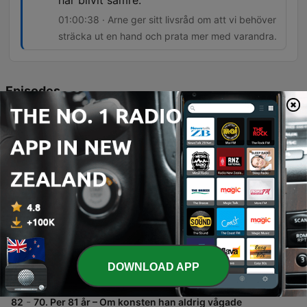
har blivit sämre.
01:00:38 · Arne ger sitt livsråd om att vi behöver
sträcka ut en hand och prata mer med varandra.
Episodes
-
84
72. Arne 95 år – Om livet som gruvarbetare,
äventyret på Kebnekaise, uppväxten i
Västerbotten, att förlora sin mamma som barn och
våga ställa frågor innan det är försent.
I detta avsnitt möter vi 95-åriga Arne i Kiruna, som delar med sig av personliga minnen från sin barndom utanför Skellefteå, livet i bageriet och sin tid som närstående till hustrun Kerstin. Samtalet rör även historiska expeditioner till Kebnekaise och reflektioner kring naturens betydelse. Utöver de personliga berättelserna analyseras politiska förslag gällande pension och ekonomi för äldre i Ekonomiminuten, samt besöks Riksbyggens Bonum-koncept för seniorboenden. Avsnittet avslutas med Arnes livsråd om vikten av mänsklig kontakt och tacksamhet.
03 Aug 2026
-
83
71. Johannie 105 år – Om livsvisdom från hennes
farmor, en självförsörjande uppväxt, smugglingen
under krigsåren, lyckan i de små sakerna och att
se en vän i varje människa.
Möt den 105-åriga Johanni i ett djupt samtal om ett långt liv fyllt av både prövningar och visdom. Hon delar med sig av minnen från sin barndom i Norge, flytten till Sverige och de starka upplevelserna under andra världskriget, inklusive smuggling över gränsen samt personliga förluster. Avsnittet utforskar även teman som självförsörjning, entreprenörskap i Sälen och vikten av att finna lyckan i vardagens små ögonblick. Vi får även ett besök hos 60plusbanken där fokus ligger på ekonomiska behov för livshändelser och renoveringar.
DOWNLOAD APP
27 Jul 2026
-
82
70. Per 81 år – Om konsten han aldrig vågade