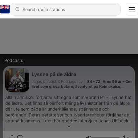
Podcasts
Lyssna på de äldre
Jonas Uhlbäck & Poddagency
|
84 - 72. Arne 95 år – Om
livet som gruvarbetare, äventyret på Kebnekaise,
uppväxten i Västerbotten, att förlora sin mamma som
barn och våga ställa frågor innan det är försent.
Alla människor förtjänar sitt egna sommarprat i P1 - i synnerhet
de äldre. Det finns så oerhört många livshistorier från de äldre
där ute som både är underhållande, spännande och
berörande. Deras berättelser och livserfarenheter förtjänar att
uppmärksammas. I den här podden intervjuar Jonas Uhlbäck
en salig blandning av härliga gäster med den gemensamma
nämnaren att alla är minst 70 år gamla. Samtalen om deras liv
1