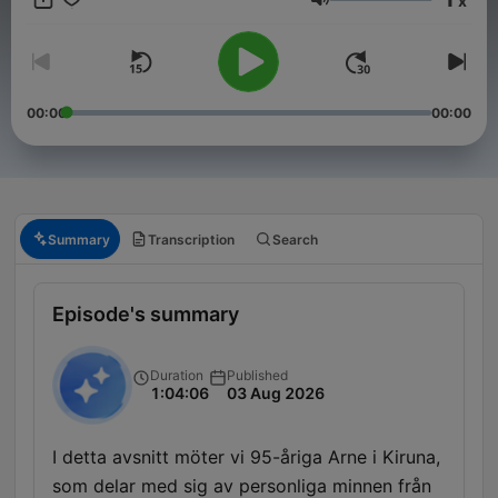
x
är både underhållande och berörande på alla sätt och vis! Här
Volume
får de äldre ett utrymme i podcastens värld som dom inte alls
har idag, samtidigt som de integreras med både sin egen och
de yngre generationerna! Kontakt: hello@jonasuhlback.com
Lyssna på de äldre är en produktion av Poddagency
00:00
00:00
Summary
Transcription
Search
Episode's summary
Duration
Published
1:04:06
03 Aug 2026
I detta avsnitt möter vi 95-åriga Arne i Kiruna,
som delar med sig av personliga minnen från