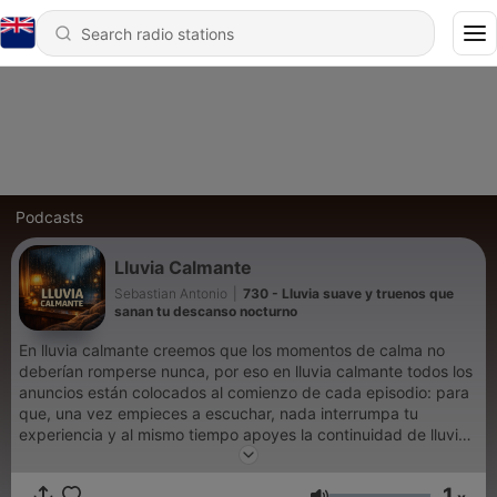
Podcasts
Lluvia Calmante
Sebastian Antonio
|
730 - Lluvia suave y truenos que
sanan tu descanso nocturno
En lluvia calmante creemos que los momentos de calma no
deberían romperse nunca, por eso en lluvia calmante todos los
anuncios están colocados al comienzo de cada episodio: para
que, una vez empieces a escuchar, nada interrumpa tu
experiencia y al mismo tiempo apoyes la continuidad de lluvia
calmante. Tal vez te ha pasado: terminas un día largo, te
acuestas, buscas sonidos de lluvia y solo quieres que el mundo
1