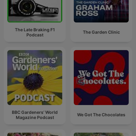
de perseguirlo. lluvia calmante es escuchar lluvia calmante
mientras el bosque respira contigo. Es sentir que la tormenta
eléctrica afuera ordena el caos de adentro. Es ASMR que
calma, concentración que fluye, bienestar que se instala poco
a poco. En lluvia calmante, cada episodio es una invitación a
The Late Braking F1
The Garden Clinic
bajar el ritmo, a salir del maratón, a volver a casa. Si alguna
Podcast
vez has sentido que el sueño se te escapa, que la
concentración se rompe, que necesitas música relajante que
no distraiga, lluvia calmante es ese refugio. Una tienda de
campaña sonora en medio del bosque, donde los sonidos de
lluvia te acompañan hasta que todo se acomoda. Escucha
lluvia calmante cuando necesites meditación sin presión,
bienestar sin esfuerzo, concentración sin lucha. Escucha lluvia
calmante cuando el día fue largo y la noche necesita ser
suave. lluvia calmante no es solo algo que escuchas: es un
lugar al que regresas una y otra vez.
BBC Gardeners’ World
We Got The Chocolates
Magazine Podcast