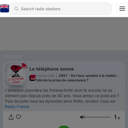
Podcasts
Le téléphone sonne
France Inter
|
2957 - De l'éco-anxiété à la réalité :
l'été de la prise de conscience ?
L'émission pionnière de l'interactivité dont le succès ne se
dément pas depuis près de 40 ans. Vous aimez ce podcast ?
Pour écouter tous les épisodes sans limite, rendez-vous sur
Radio France
1
x
Volume