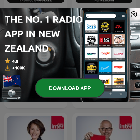
Affaires sensibles
Grand bien vous fasse !
DOWNLOAD APP
Le masque et la plume
Géopolitique