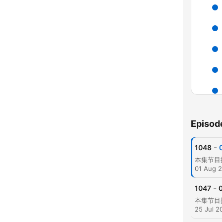
Episod
C
High
-
1048
01 Aug 
-
1047
0
25 Jul 2