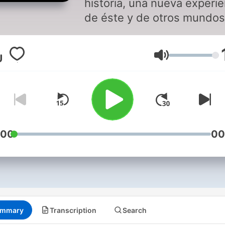
historia, una nueva experie
de éste y de otros mundos
Volume
:00
00
mmary
Transcription
Search