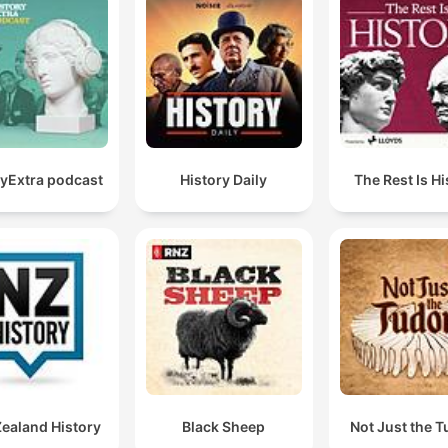
ryExtra podcast
History Daily
The Rest Is Hi
ealand History
Black Sheep
Not Just the 