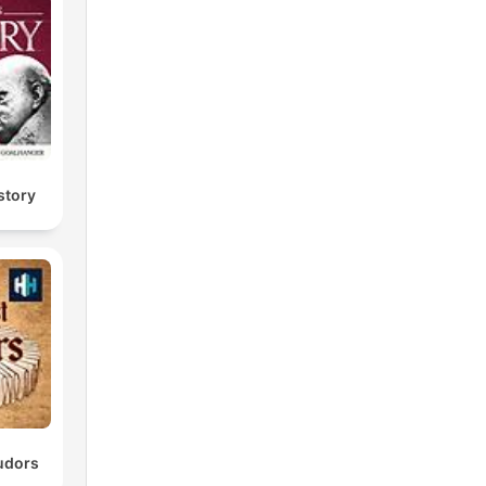
story
Tudors