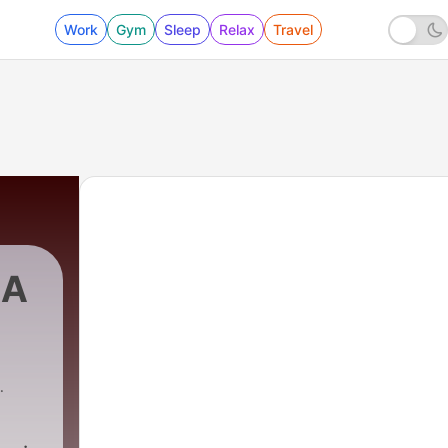
Work
Gym
Sleep
Relax
Travel
LA