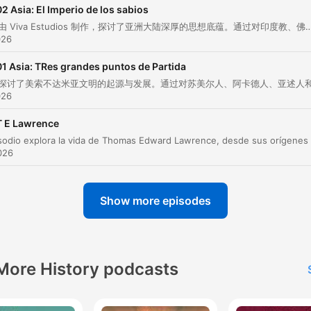
02 Asia: El Imperio de los sabios
Y siempre había algo más que se negociaba, el silenc
本集节目由 Viva Estudios 制作，探讨了亚洲大陆深厚的思想底蕴。通过对印度教、佛教和儒家思想这三大核心思想流派的考察，节目展示了这些古老智慧如何跨越千年，在现代社会的日常生活、治理方式及精神信仰中持续发挥影
la historia, la mirada.
026
00:07:25 · 强调了丝绸之路上的交流远超物质层面，包含了深层
01 Asia: TRes grandes puntos de Partida
化与情感互动。
026
La ruta de la seda fue también ruta de pandemias.
T E Lawrence
00:08:20 · 指出贸易路线在传播商品的同时，也成为了传染病扩
路径。
026
Fue una escuela sin aulas,una universidad sin muros,u
Show more episodes
diplomacia sin embajadores
00:09:34 · 将丝绸之路比喻为一个跨越国界的、非正式的全球化
与外交平台。
More History podcasts