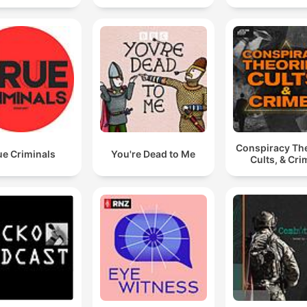
Conspiracy The
ue Criminals
You're Dead to Me
Cults, & Cr