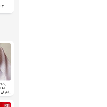
ory
ran,
 Al
س