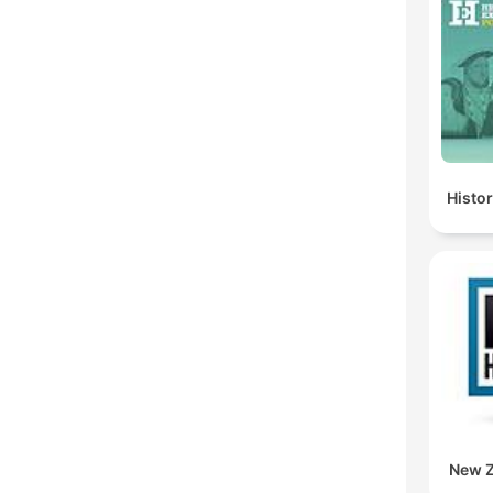
Histo
New Z