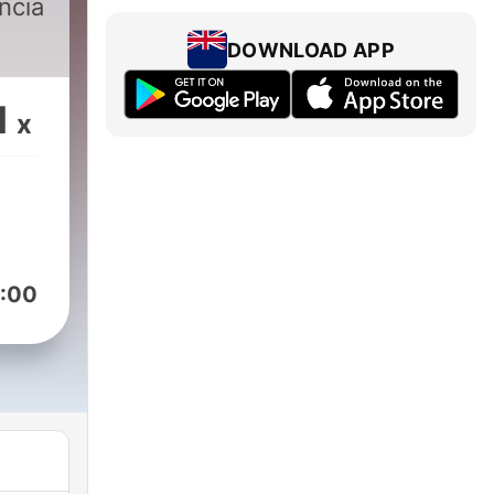
ncia
DOWNLOAD APP
1
x
:00