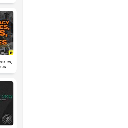
ories,
imes