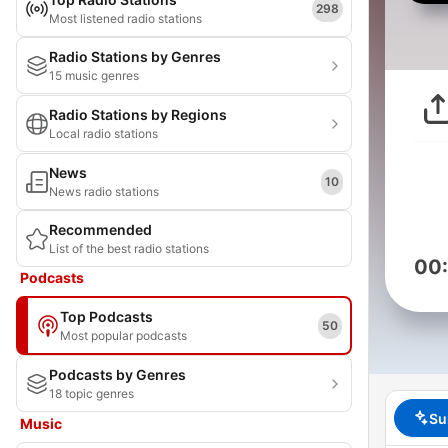
298
Most listened radio stations
Radio Stations by Genres
15 music genres
Radio Stations by Regions
Local radio stations
News
10
News radio stations
Recommended
List of the best radio stations
00
Podcasts
Top Podcasts
50
Most popular podcasts
Podcasts by Genres
18 topic genres
Su
Music