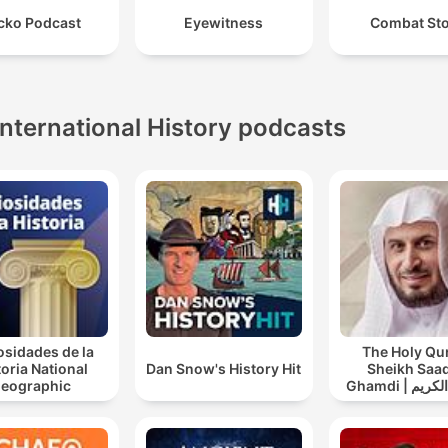
cko Podcast
Eyewitness
Combat St
International History podcasts
osidades de la
The Holy Qu
toria National
Dan Snow's History Hit
Sheikh Saad
eographic
Ghamdi | القران الكريم
عد الغامدي