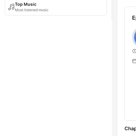
Top Music
Most listened music
E
Chap