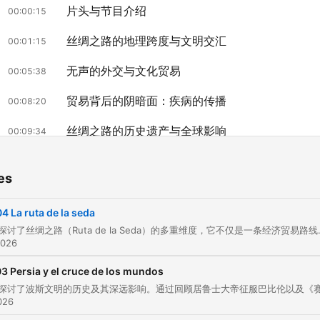
片头与节目介绍
00:00:15
丝绸之路的地理跨度与文明交汇
00:01:15
无声的外交与文化贸易
00:05:38
贸易背后的阴暗面：疾病的传播
00:08:20
丝绸之路的历史遗产与全球影响
00:09:34
制作人员名单与片尾
00:13:39
es
lick on a chapter to go directly to that moment
lights
04 La ruta de la seda
本集节目探讨了丝绸之路（Ruta de la Seda）的多重维度，它不仅是一条经济贸易路线，更是一个连接中国、中亚、波斯
2026
Ellos tejían los hilos invisibles de la diplomacia
silenciosa que sostenía la ruta.
3 Persia y el cruce de los mundos
00:05:38 · 描述了丝绸之路上的商人和外交官如何通过非正式的
维持贸易路线的稳定。
026