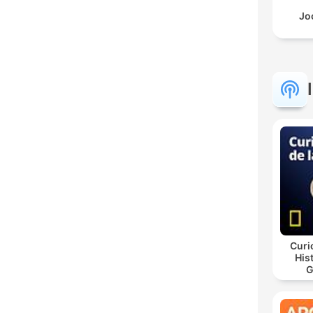
Jo
Curi
His
G