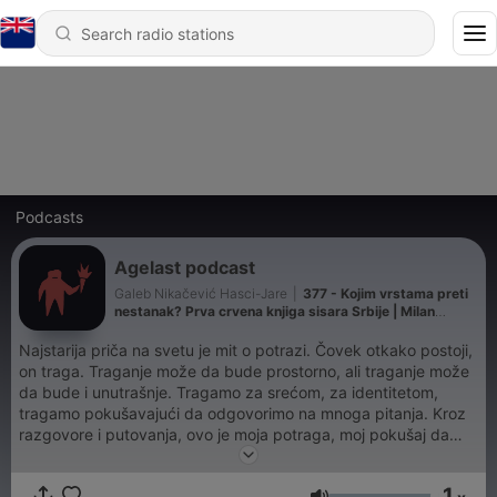
Podcasts
Agelast podcast
Galeb Nikačević Hasci-Jare
|
377 - Kojim vrstama preti
nestanak? Prva crvena knjiga sisara Srbije | Milan
Paunović | Agelast 348
Najstarija priča na svetu je mit o potrazi. Čovek otkako postoji,
on traga. Traganje može da bude prostorno, ali traganje može
da bude i unutrašnje. Tragamo za srećom, za identitetom,
tragamo pokušavajući da odgovorimo na mnoga pitanja. Kroz
razgovore i putovanja, ovo je moja potraga, moj pokušaj da
pobegnem od besmisla.Agelast podcast je projekat Galeba
Nikačevića.
1