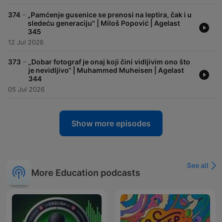
-
374
„Pamćenje gusenice se prenosi na leptira, čak i u
sledeću generaciju" | Miloš Popović | Agelast
345
12 Jul 2026
-
373
„Dobar fotograf je onaj koji čini vidljivim ono što
je nevidljivo“ | Muhammed Muheisen | Agelast
344
05 Jul 2026
Show more episodes
See all
More Education podcasts