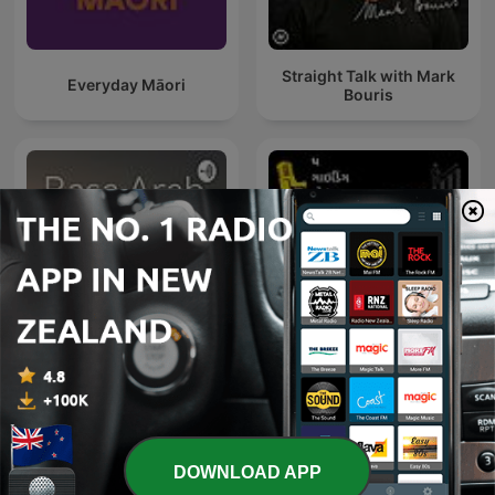
Straight Talk with Mark
Everyday Māori
Bouris
Basa Arab
TGV Gujarati
DOWNLOAD APP