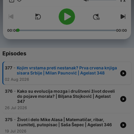
x
Volume
00:00
00:00
Episodes
-
377
Kojim vrstama preti nestanak? Prva crvena knjiga
sisara Srbije | Milan Paunović | Agelast 348
02 Aug 2026
-
376
Kako su evolucija mozga i društveni život doveli
do pojave morala? | Biljana Stojković | Agelast
347
26 Jul 2026
-
375
Život i delo Mike Alasa | Matematičar, ribar,
izumitelj, putopisac | Saša Šepec | Agelast 346
19 Jul 2026