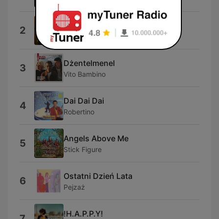
Nie Ma Miejsca jak Dom
2
PIH
Dżentelmenel
3
Vito Bambino
Dai Dai Dai
4
Robertino
Angels Above Me
5
Stick Figure
Ostatni Dzień Lata
6
Pejzaż
!H.A.P.P.Y!
7