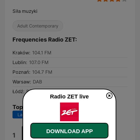
Siła muzyki
Adult Contemporary
Frequencies Radio ZET:
Kraków:
104.1 FM
Lublin:
107.0 FM
Poznań:
104.7 FM
Warsaw:
DAB
Łódź:
92.6 FM
Radio ZET live
Top Songs
Last 7 days
Last 30 days
DOWNLOAD APP
Lato
1
Kuba Blokesz