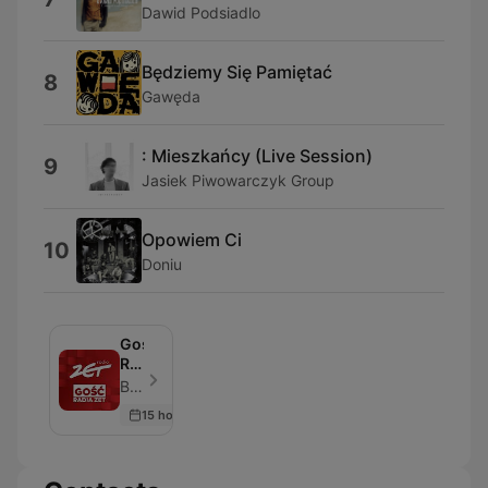
Dawid Podsiadlo
Będziemy Się Pamiętać
8
Gawęda
: Mieszkańcy (Live Session)
9
Jasiek Piwowarczyk Group
Opowiem Ci
10
Doniu
Gość
Radia
ZET
Beata Lubecka - Episode 215
15 hours ago